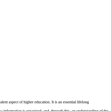
alent aspect of higher education. It is an essential lifelong
ow information is organized, and, through this, an understanding of the