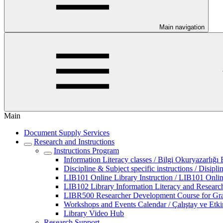
Main navigation
Main
Document Supply Services
Research and Instructions
Instructions Program
Information Literacy classes / Bilgi Okuryazarlığı 
Discipline & Subject specific instructions / Disip
LIB101 Online Library Instruction / LIB101 Onli
LIB102 Library Information Literacy and Research 
LIBR500 Researcher Development Course for Gradu
Workshops and Events Calendar / Çalıştay ve Etki
Library Video Hub
Research Support