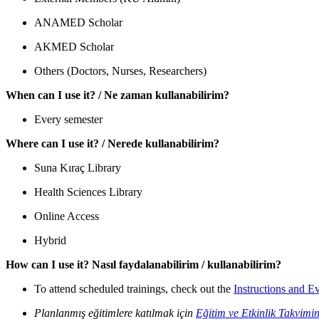
ANAMED Scholar
AKMED Scholar
Others (Doctors, Nurses, Researchers)
When can I use it? / Ne zaman kullanabilirim?
Every semester
Where can I use it? / Nerede kullanabilirim?
Suna Kıraç Library
Health Sciences Library
Online Access
Hybrid
How can I use it? Nasıl faydalanabilirim / kullanabilirim?
To attend scheduled trainings, check out the
Instructions and E
Planlanmış eğitimlere katılmak için
Eğitim ve Etkinlik Takvimi