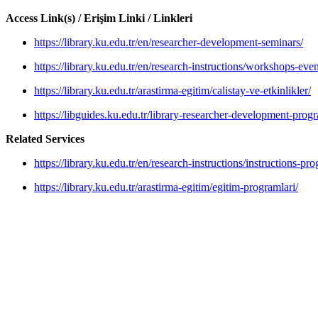
Access Link(s) / Erişim Linki / Linkleri
https://library.ku.edu.tr/en/researcher-development-seminars/
https://library.ku.edu.tr/en/research-instructions/workshops-even
https://library.ku.edu.tr/arastirma-egitim/calistay-ve-etkinlikler/
https://libguides.ku.edu.tr/library-researcher-development-prog
Related Services
https://library.ku.edu.tr/en/research-instructions/instructions-pr
https://library.ku.edu.tr/arastirma-egitim/egitim-programlari/