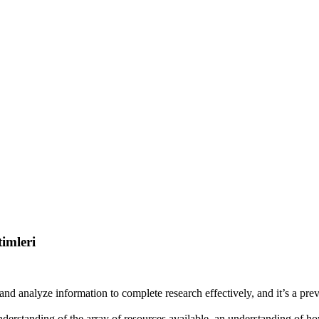
timleri
, and analyze information to complete research effectively, and it’s a prev
understanding of the array of resources available, an understanding of h