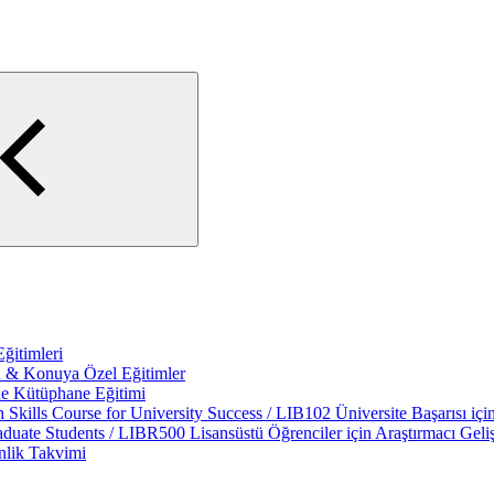
Eğitimleri
lin & Konuya Özel Eğitimler
ne Kütüphane Eğitimi
Skills Course for University Success / LIB102 Üniversite Başarısı içi
ate Students / LIBR500 Lisansüstü Öğrenciler için Araştırmacı Geli
nlik Takvimi