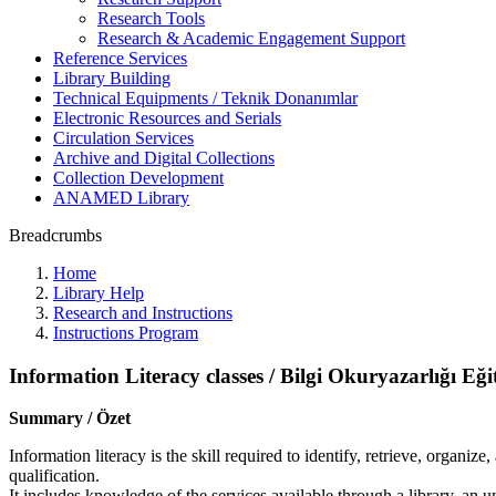
Research Tools
Research & Academic Engagement Support
Reference Services
Library Building
Technical Equipments / Teknik Donanımlar
Electronic Resources and Serials
Circulation Services
Archive and Digital Collections
Collection Development
ANAMED Library
Breadcrumbs
Home
Library Help
Research and Instructions
Instructions Program
Information Literacy classes / Bilgi Okuryazarlığı Eği
Summary / Özet
Information literacy is the skill required to identify, retrieve, organize
qualification.
It includes knowledge of the services available through a library, an 